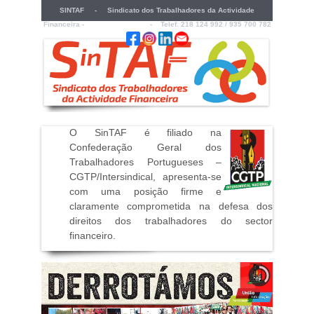
SINTAF - Sindicato dos Trabalhadores da Actividade
Financeira -
sintaf@sintaf.pt
- Telef. 218 124 992 / 935 700 782
O SinTAF é filiado na
Confederação Geral dos
Trabalhadores Portugueses –
CGTP/Intersindical, apresenta-se
com uma posição firme e
claramente comprometida na defesa dos
direitos dos trabalhadores do sector
financeiro
.