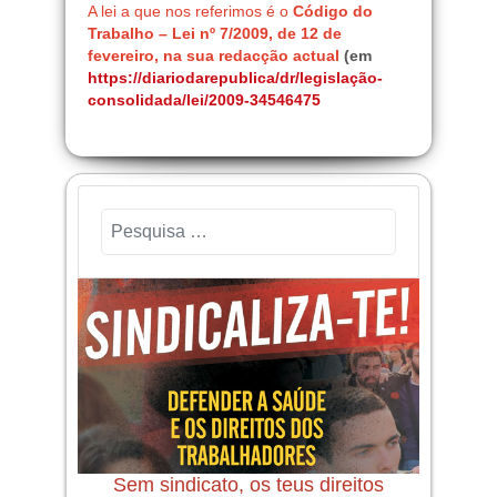
A lei a que nos referimos é o
Código do
Trabalho – Lei nº 7/2009, de 12 de
fevereiro, na sua redacção actual
(em
https://diariodarepublica/dr/legislação-
consolidada/lei/2009-34546475
Pesquisar
Sem sindicato, os teus direitos