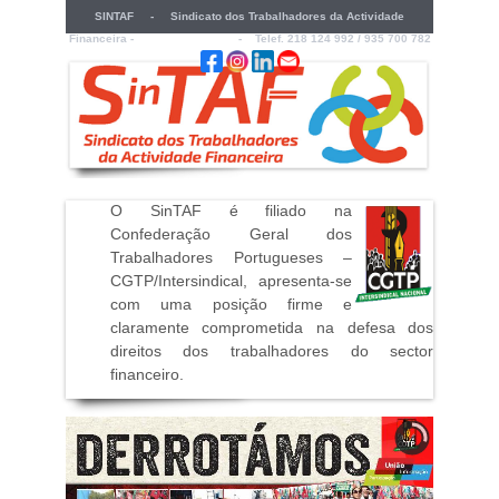
SINTAF - Sindicato dos Trabalhadores da Actividade
Financeira -
sintaf@sintaf.pt
- Telef. 218 124 992 / 935 700 782
O SinTAF é filiado na
Confederação Geral dos
Trabalhadores Portugueses –
CGTP/Intersindical, apresenta-se
com uma posição firme e
claramente comprometida na defesa dos
direitos dos trabalhadores do sector
financeiro
.