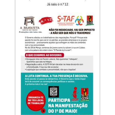
Já saiu o n.º 12