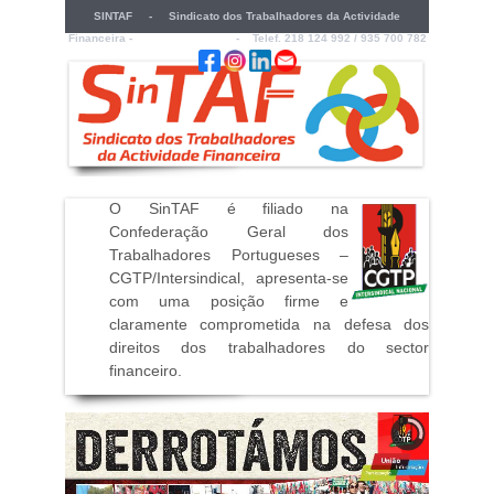
SINTAF - Sindicato dos Trabalhadores da Actividade
Financeira -
sintaf@sintaf.pt
- Telef. 218 124 992 / 935 700 782
O SinTAF é filiado na
Confederação Geral dos
Trabalhadores Portugueses –
CGTP/Intersindical, apresenta-se
com uma posição firme e
claramente comprometida na defesa dos
direitos dos trabalhadores do sector
financeiro
.