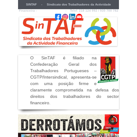
SINTAF - Sindicato dos Trabalhadores da Actividade
Financeira -
sintaf@sintaf.pt
- Telef. 218 124 992 / 935 700 782
O SinTAF é filiado na
Confederação Geral dos
Trabalhadores Portugueses –
CGTP/Intersindical, apresenta-se
com uma posição firme e
claramente comprometida na defesa dos
direitos dos trabalhadores do sector
financeiro
.