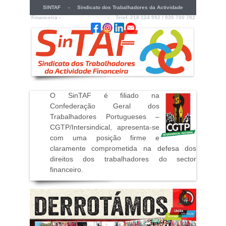
SINTAF - Sindicato dos Trabalhadores da Actividade
Financeira -
sintaf@sintaf.pt
- Telef. 218 124 992 / 935 700 782
O SinTAF é filiado na
Confederação Geral dos
Trabalhadores Portugueses –
CGTP/Intersindical, apresenta-se
com uma posição firme e
claramente comprometida na defesa dos
direitos dos trabalhadores do sector
financeiro
.